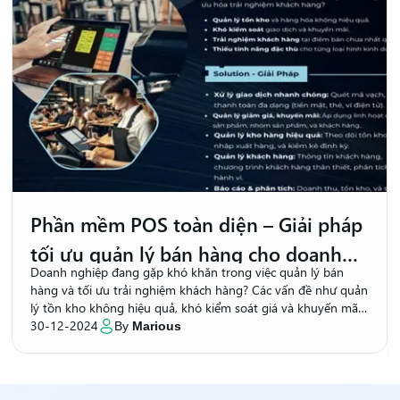
Phần mềm POS toàn diện – Giải pháp
tối ưu quản lý bán hàng cho doanh
Doanh nghiệp đang gặp khó khăn trong việc quản lý bán
nghiệp
hàng và tối ưu trải nghiệm khách hàng? Các vấn đề như quản
lý tồn kho không hiệu quả, khó kiểm soát giá và khuyến mãi,
hoặc thiếu tính năng đặc thù cho ngành kinh doanh của bạn
30-12-2024
By
Marious
đang làm giảm hiệu quả hoạt động?