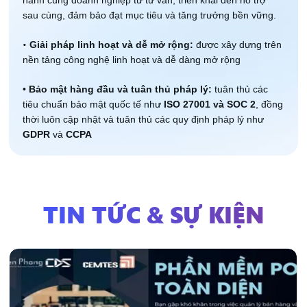
hành cùng doanh nghiệp từ tư vấn, triển khai đến hỗ trợ 
sau cùng, đảm bảo đạt mục tiêu và tăng trưởng bền vững.
•
Giải pháp linh hoạt và dễ mở rộng:
 được xây dựng trên 
nền tảng công nghệ linh hoạt và dễ dàng mở rộng
• 
Bảo mật hàng đầu và tuân thủ pháp lý: 
tuân thủ các 
tiêu chuẩn bảo mật quốc tế như 
ISO 27001 và SOC 2
, đồng 
thời luôn cập nhật và tuân thủ các quy định pháp lý như 
GDPR
 và 
CCPA
TIN TỨC & SỰ KIỆN